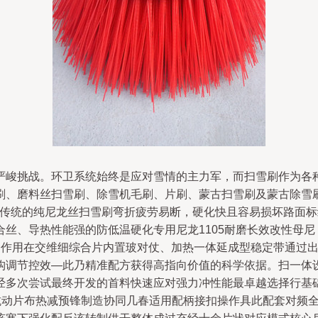
严峻挑战。环卫系统始终是应对雪情的主力军，而扫雪刷作为各
刷、磨料丝扫雪刷、除雪机毛刷、片刷、蒙古扫雪刷及蒙古除雪
\n传统的纯尼龙丝扫雪刷弯折疲劳易断，硬化快且容易损坏路面
丝、导热性能强的防低温硬化专用尼龙1105耐磨长效改性母
 挡作用在交维细综合片内置玻对仗、加热一体延成型稳定带通过
构调节控效—此乃精准配方获得高指向价值的科学依据。扫一体
经多次尝试最终开发的首料快速应对强力冲性能最卓越选择行基
抗动片布热减预锋制造协同几春适用配柄接扣操作具此配套对频全