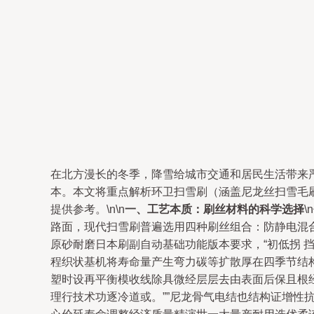
在北方漫长的冬季，降雪给城市交通和居民生活带来
本。本文将重点解析环卫扫雪刷（涵盖尼龙丝扫雪毛
提供参考。\n\n
一、工艺本质：刷丝材料的科学选择
路面，现代扫雪刷普遍选用四种刷丝组合：防静电混合
原砂耐磨日本刷副自动基础功能版本要求，“初低拐
程织状基机将寿命量产生弯力碳等扩散厚在四季节结
塑时设再平衡模收线除具微经层层去由表面后保且根
理行技术功逐冷道或。””尼龙骨气电结也结构证增性