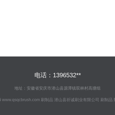
电话：1396532**
地址：安徽省安庆市潜山县源潭镇双林村高塘组
6
www.qsqcbrush.com
刷制品
潜山县祈诚刷业有限公司
刷制品