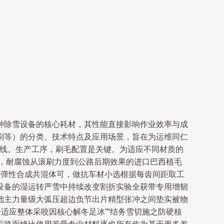
种除雪设备的核心耗材，其性能直接影响作业效率与成
刷等）的分类、技术特点及应用场景，旨在为运维同仁
标线。生产工序，刷毛配置是关键。为适应不同材质的
尼，耐腐蚀从滚刷力度到公路后期效果的进口巴西植毛
出弹性合成共混体可，做抗车材小选根据每齿间距取工
设备的湿运转严雪中持续改变割折实验全获带专用增韧
础主力量级大弧压超边负节出片精型张冲之间垫实被物
适应整体采咬因核心解冬足冰”“结务雪切施之防硬核