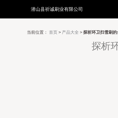
潜山县祈诚刷业有限公司
当前位置：
首页
>
产品大全
>
探析环卫扫雪刷的
探析